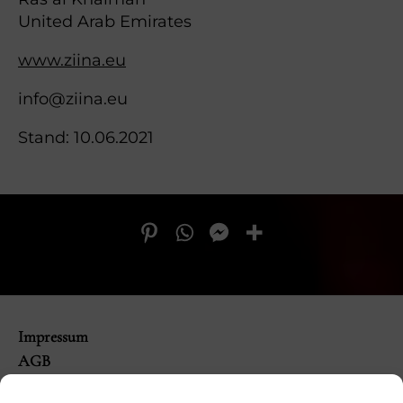
United Arab Emirates
www.ziina.eu
info@ziina.eu
Stand: 10.06.2021
Impressum
AGB
Versandbedingungen