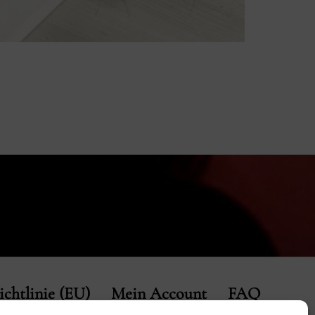
chtlinie (EU)
Mein Account
FAQ