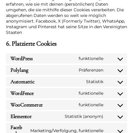
erfahren, wie sie mit deinen (persönlichen) Daten
umgehen, die sie mithilfe dieser Cookies verarbeiten. Die
abgerufenen Daten werden so weit wie möglich
anonymisiert. Facebook, X (Formerly Twitter), WhatsApp,
Instagram und Pinterest hat seine Sitze in den Vereinigten
Staaten
6. Platzierte Cookies
WordPress
funktionelle
Consent
to
Polylang
Präferenzen
Consent
service
to
Automattic
Statistik
wordpress
Consent
service
to
WordFence
funktionelle
polylang
Consent
service
to
WooCommerce
funktionelle
automattic
Consent
service
to
Elementor
Statistik (anonym)
wordfence
Consent
service
to
Faceb
woocommerc
Marketing/Verfolgung, funktionelle