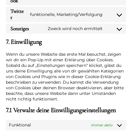
service
Consent
ook
elementor
to
Twitte
service
funktionelle, Marketing/Verfolgung
Consent
r
facebook
to
Sonstiges
Zweck wird noch ermittelt
service
Consent
twitter
to
7. Einwilligung
service
sonstiges
Wenn du unsere Website das erste Mal besuchst, zeigen
wir dir ein Pop-Up mit einer Erklärung über Cookies.
Sobald du auf „Einstellungen speichern“ klickst, gibst du
uns deine Einwilligung alle von dir gewählten Kategorien
von Cookies und Plugins wie in dieser Cookie-Erklärung
beschrieben zu verwenden. Du kannst die Verwendung
von Cookies über deinen Browser deaktivieren, aber bitte
beachte, dass unsere Website dann unter Umständen
nicht richtig funktioniert.
7.1 Verwalte deine Einwilligungseinstellungen
Funktional
Immer aktiv