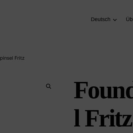
Deutsch
Üb
insel Fritz
Found
l Fritz