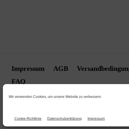
Impressum
AGB
Versandbedingun
FAQ
Wir verwenden Cookies, um unsere Website zu verbessern.
© 2026
ZIINA
Powered by CBS Consulting FZE
Cookie-Richtlinie
Datenschutzerklärung
Impressum