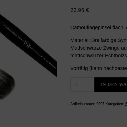
22.95
€
Camouflagepinsel flach, 
Material: Dreifarbige Sy
Mattschwarze Zwinge au
mattschwarzer Echtholzst
Vorrätig (kann nachbeste
Foundationpinsel
IN DEN W
Fritz
Menge
Artikelnummer:
9007
Kategorien:
E