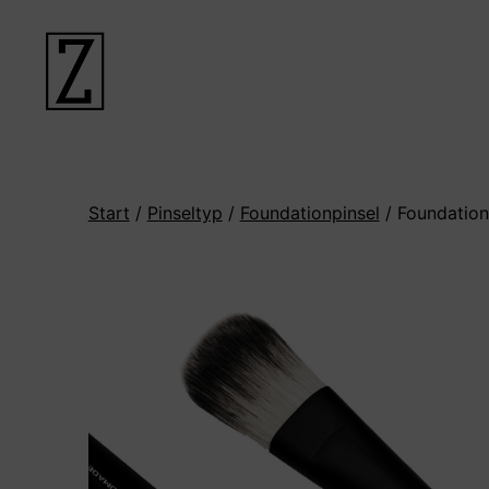
ZIINA
Start
/
Pinseltyp
/
Foundationpinsel
/ Foundationp