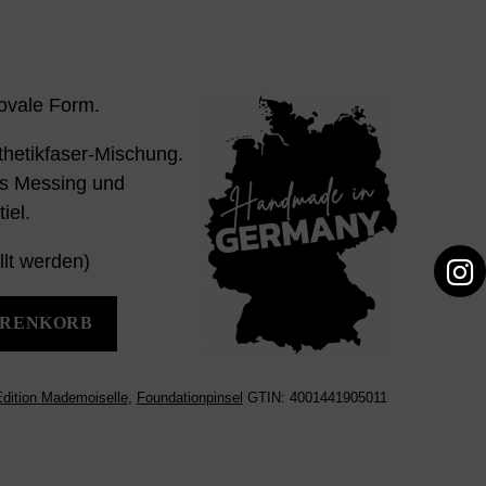
ovale Form.
nthetikfaser-Mischung.
s Messing und
iel.
llt werden)
ARENKORB
dition Mademoiselle
,
Foundationpinsel
GTIN:
4001441905011