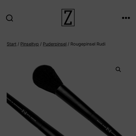
Suche
Menü
ZIINA
Start
/
Pinseltyp
/
Puderpinsel
/ Rougepinsel Rudi