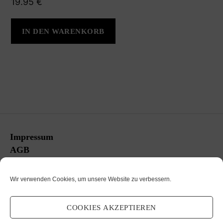
19.95
€
IN DEN WARENKORB
Impressum
AGB
Versandbedingungen
Rücksendungen
Wir verwenden Cookies, um unsere Website zu verbessern.
Datenschutz
Cookie-Richtlinie (EU)
COOKIES AKZEPTIEREN
Mein Account