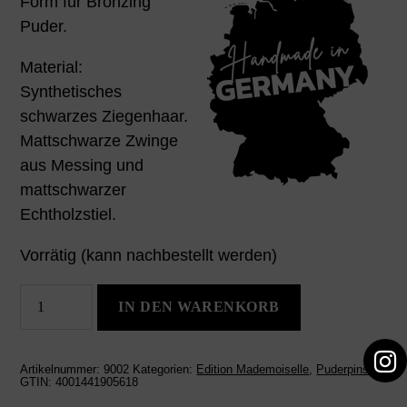
Form für Bronzing
Puder.
Material:
Synthetisches
schwarzes Ziegenhaar.
Mattschwarze Zwinge
aus Messing und
mattschwarzer
Echtholzstiel.
Vorrätig (kann nachbestellt werden)
Rougepinsel
IN DEN WARENKORB
Rudi
Menge
Artikelnummer:
9002
Kategorien:
Edition Mademoiselle
,
Puderpinsel
GTIN:
4001441905618