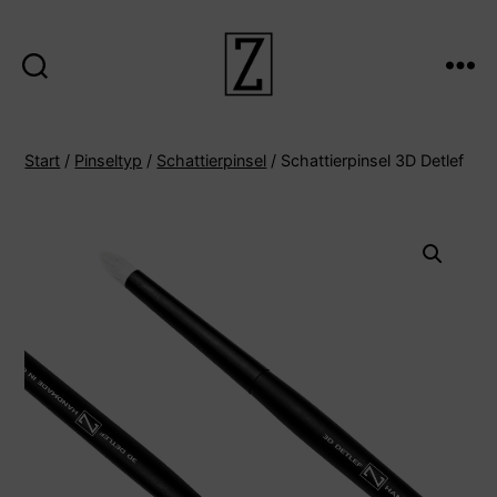
Suche
Menü
ZIINA
Start
/
Pinseltyp
/
Schattierpinsel
/ Schattierpinsel 3D Detlef