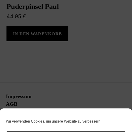
Puderpinsel Paul
44.95
€
IN DEN WARENKORB
Impressum
AGB
Versandbedingungen
Rücksendungen
Wir verwenden Cookies, um unsere Website zu verbessern.
Datenschutz