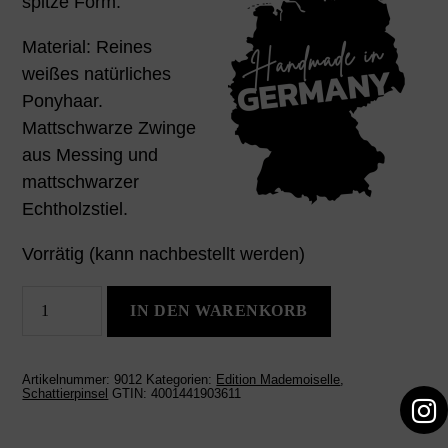
spitze Form.
Material: Reines
weißes natürliches
Ponyhaar.
Mattschwarze Zwinge
aus Messing und
mattschwarzer
Echtholzstiel.
Vorrätig (kann nachbestellt werden)
Schattierpinsel
IN DEN WARENKORB
3D
Detlef
Menge
Artikelnummer:
9012
Kategorien:
Edition Mademoiselle
,
Schattierpinsel
GTIN:
4001441903611